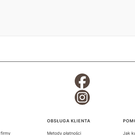
topce
OBSŁUGA KLIENTA
POM
 firmy
Metody płatności
Jak k