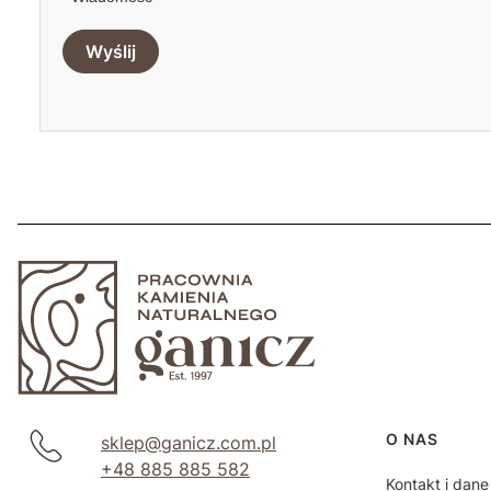
Wyślij
Linki w s
O NAS
sklep@ganicz.com.pl
+48 885 885 582
Kontakt i dane