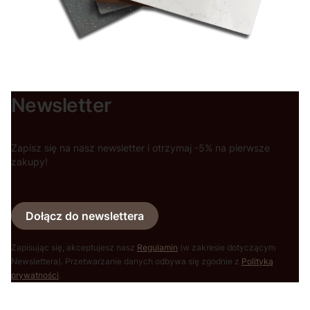
Newsletter
Zapisz się na nasz newsletter i otrzymaj -5% na pierwsze
zakupy!
Dołącz do newslettera
Zapisując się, akceptujesz nasz
Regulamin
(w zakresie dotyczącym
Newslettera). Przetwarzanie danych odbywa się zgodnie z
Polityką
prywatności
.