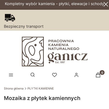
Kompletny wybór kamienia - płytki, elewacje i schody
Bezpieczny transport
Produk
Otwórz wyszukiwarkę
Strona główna
PŁYTKI KAMIENNE
Mozaika z płytek kamiennych