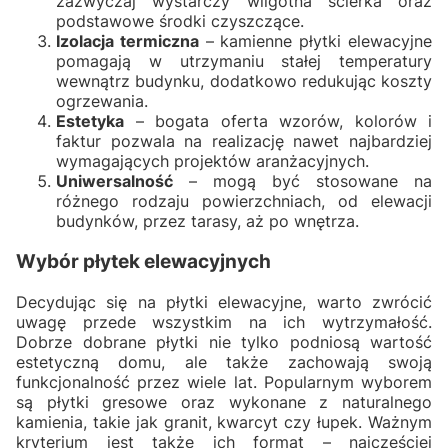
zazwyczaj wystarczy wilgotna ścierka oraz
podstawowe środki czyszczące.
Izolacja termiczna
– kamienne płytki elewacyjne
pomagają w utrzymaniu stałej temperatury
wewnątrz budynku, dodatkowo redukując koszty
ogrzewania.
Estetyka
– bogata oferta wzorów, kolorów i
faktur pozwala na realizację nawet najbardziej
wymagających projektów aranżacyjnych.
Uniwersalność
– mogą być stosowane na
różnego rodzaju powierzchniach, od elewacji
budynków, przez tarasy, aż po wnętrza.
Wybór płytek elewacyjnych
Decydując się na płytki elewacyjne, warto zwrócić
uwagę przede wszystkim na ich wytrzymałość.
Dobrze dobrane płytki nie tylko podniosą wartość
estetyczną domu, ale także zachowają swoją
funkcjonalność przez wiele lat. Popularnym wyborem
są płytki gresowe oraz wykonane z naturalnego
kamienia, takie jak granit, kwarcyt czy łupek. Ważnym
kryterium jest także ich format – najczęściej