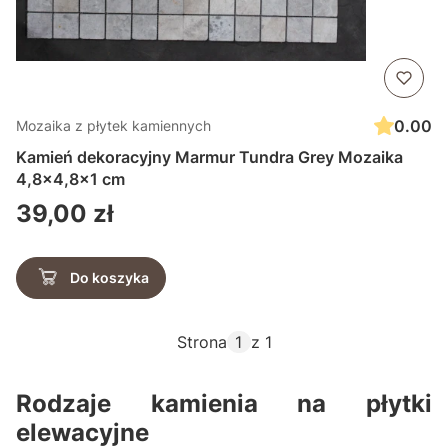
0.00
Mozaika z płytek kamiennych
Kamień dekoracyjny Marmur Tundra Grey Mozaika
4,8x4,8x1 cm
Cena
39,00 zł
Do koszyka
Strona
z 1
Rodzaje kamienia na płytki
elewacyjne