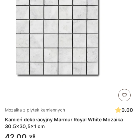
0.00
Mozaika z płytek kamiennych
Kamień dekoracyjny Marmur Royal White Mozaika
30,5x30,5x1 cm
Cena
42,00 zł