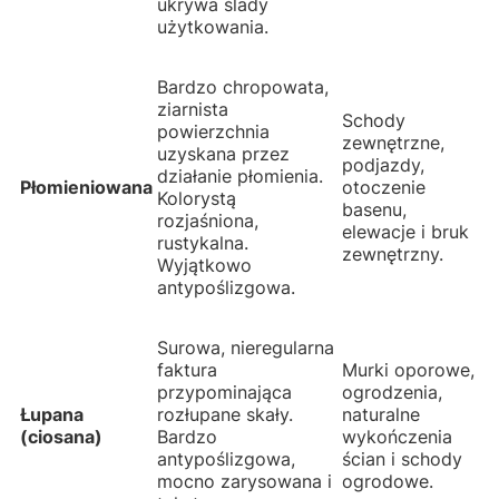
ukrywa ślady
użytkowania.
Bardzo chropowata,
ziarnista
Schody
powierzchnia
zewnętrzne,
uzyskana przez
podjazdy,
działanie płomienia.
Płomieniowana
otoczenie
Kolorystą
basenu,
rozjaśniona,
elewacje i bruk
rustykalna.
zewnętrzny.
Wyjątkowo
antypoślizgowa.
Surowa, nieregularna
faktura
Murki oporowe,
przypominająca
ogrodzenia,
Łupana
rozłupane skały.
naturalne
(ciosana)
Bardzo
wykończenia
antypoślizgowa,
ścian i schody
mocno zarysowana i
ogrodowe.