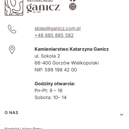
sklep@ganicz.com.pl
+48 885 885 582
Kamieniarstwo Katarzyna Ganicz
ul. Sokola 2
66-400 Gorzów Wielkopolski
NIP: 599 198 42 00
Godziny otwarcia:
Pn–Pt: 9 – 16
Sobota: 10– 14
Linki w stopce
O NAS
Kontakt i dane firmy