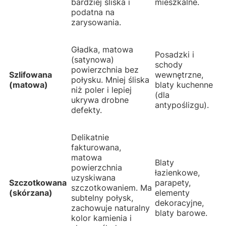
bardziej śliska i
mieszkalne.
podatna na
zarysowania.
Gładka, matowa
Posadzki i
(satynowa)
schody
powierzchnia bez
Szlifowana
wewnętrzne,
połysku. Mniej śliska
(matowa)
blaty kuchenne
niż poler i lepiej
(dla
ukrywa drobne
antypoślizgu).
defekty.
Delikatnie
fakturowana,
matowa
Blaty
powierzchnia
łazienkowe,
uzyskiwana
Szczotkowana
parapety,
szczotkowaniem. Ma
(skórzana)
elementy
subtelny połysk,
dekoracyjne,
zachowuje naturalny
blaty barowe.
kolor kamienia i