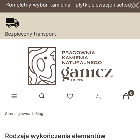
Kompletny wybór kamienia - płytki, elewacje i schody
Bezpieczny transport
Produk
Otwórz wyszukiwarkę
Strona główna
Blog
Rodzaje wykończenia elementów