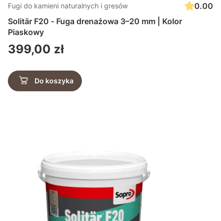
0.00
Fugi do kamieni naturalnych i gresów
Solitär F20 - Fuga drenażowa 3–20 mm | Kolor
Piaskowy
Cena
399,00 zł
Do koszyka