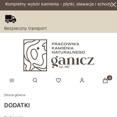
Kompletny wybór kamienia - płytki, elewacje i schody
Bezpieczny transport
Produk
Otwórz wyszukiwarkę
Strona główna
DODATKI