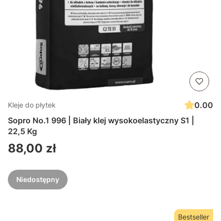
0.00
Kleje do płytek
Sopro No.1 996 | Biały klej wysokoelastyczny S1 |
22,5 Kg
Cena
88,00 zł
Niedostępny
Bestseller