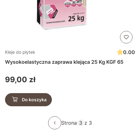
0.00
Kleje do płytek
Wysokoelastyczna zaprawa klejąca 25 Kg KGF 65
Cena
99,00 zł
Do koszyka
Strona
z 3