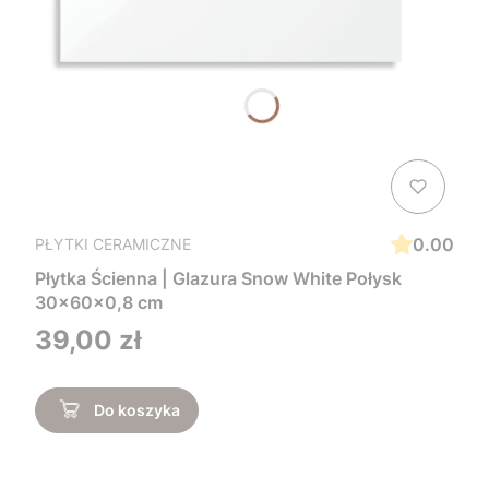
0.00
PŁYTKI CERAMICZNE
Płytka Ścienna | Glazura Snow White Połysk
30x60x0,8 cm
Cena
39,00 zł
Do koszyka