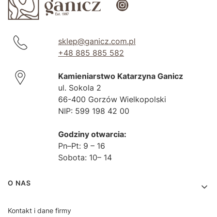
sklep@ganicz.com.pl
+48 885 885 582
Kamieniarstwo Katarzyna Ganicz
ul. Sokola 2
66-400 Gorzów Wielkopolski
NIP: 599 198 42 00
Godziny otwarcia:
Pn–Pt: 9 – 16
Sobota: 10– 14
Linki w stopce
O NAS
Kontakt i dane firmy