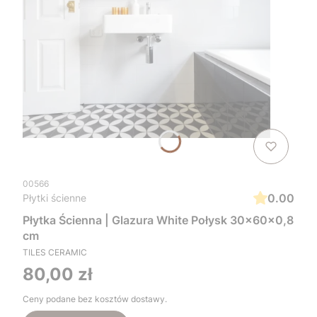
00566
0.00
Płytki ścienne
Płytka Ścienna | Glazura White Połysk 30x60x0,8
cm
TILES CERAMIC
Cena
80,00 zł
Ceny podane bez kosztów dostawy.