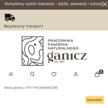
Kompletny wybór kamienia - płytki, elewacje i schody
Bezpieczny transport
Produk
Otwórz wyszukiwarkę
Strona główna
PŁYTKI CERAMICZNE
Bestseller