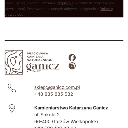
Zapisując się, akceptujesz nasz
Regulamin
(w zakresie dotyczącym
Newslettera). Przetwarzanie danych odbywa się zgodnie z
Polityką
prywatności
.
sklep@ganicz.com.pl
+48 885 885 582
Kamieniarstwo Katarzyna Ganicz
ul. Sokola 2
66-400 Gorzów Wielkopolski