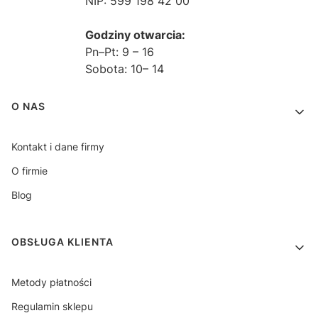
NIP: 599 198 42 00
Godziny otwarcia:
Pn–Pt: 9 – 16
Sobota: 10– 14
Linki w stopce
O NAS
Kontakt i dane firmy
O firmie
Blog
OBSŁUGA KLIENTA
Metody płatności
Regulamin sklepu