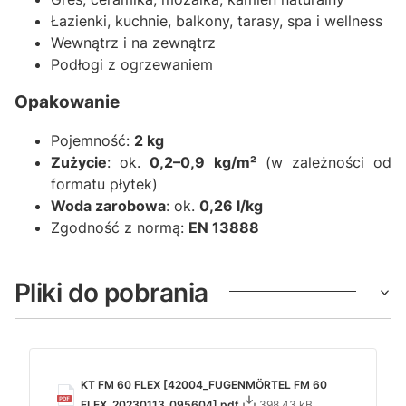
Łazienki, kuchnie, balkony, tarasy, spa i wellness
Wewnątrz i na zewnątrz
Podłogi z ogrzewaniem
Opakowanie
Pojemność:
2 kg
Zużycie
: ok.
0,2–0,9 kg/m²
(w zależności od
formatu płytek)
Woda zarobowa
: ok.
0,26 l/kg
Zgodność z normą:
EN 13888
Pliki do pobrania
KT FM 60 FLEX [42004_FUGENMÖRTEL FM 60
FLEX_20230113_095604].pdf
398.43 kB