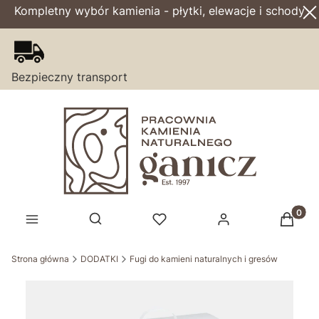
Kompletny wybór kamienia - płytki, elewacje i schody
Bezpieczny transport
Produk
Otwórz wyszukiwarkę
Strona główna
DODATKI
Fugi do kamieni naturalnych i gresów