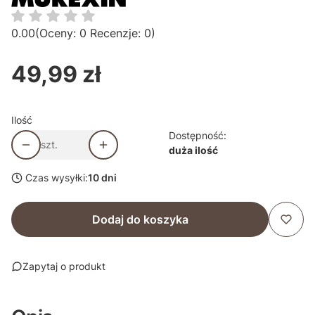
0.00
(Oceny: 0 Recenzje: 0)
49,99 zł
Cena
Ilość
Dostępność:
szt.
duża ilość
Czas wysyłki:
10 dni
Dodaj do koszyka
Zapytaj o produkt