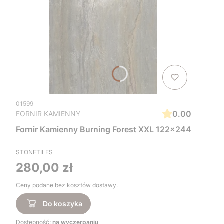
01599
0.00
FORNIR KAMIENNY
Fornir Kamienny Burning Forest XXL 122x244
STONETILES
Cena
280,00 zł
Ceny podane bez kosztów dostawy.
Do koszyka
Dostępność:
na wyczerpaniu