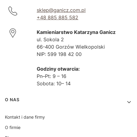
sklep@ganicz.com.pl
+48 885 885 582
Kamieniarstwo Katarzyna Ganicz
ul. Sokola 2
66-400 Gorzów Wielkopolski
NIP: 599 198 42 00
Godziny otwarcia:
Pn–Pt: 9 – 16
Sobota: 10– 14
Linki w stopce
O NAS
Kontakt i dane firmy
O firmie