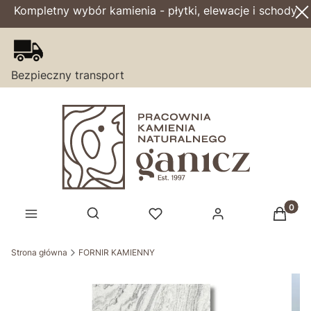
Kompletny wybór kamienia - płytki, elewacje i schody
Bezpieczny transport
Produk
Otwórz wyszukiwarkę
Strona główna
FORNIR KAMIENNY