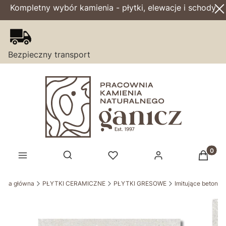
Kompletny wybór kamienia - płytki, elewacje i schody
Bezpieczny transport
Produk
Otwórz wyszukiwarkę
rona główna
PŁYTKI CERAMICZNE
PŁYTKI GRESOWE
Imitujące beton