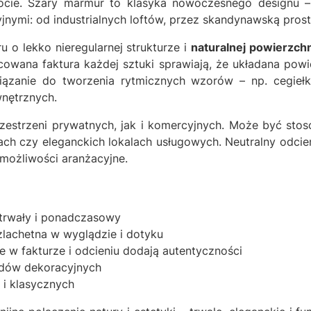
tocie. Szary marmur to klasyka nowoczesnego designu – 
jnymi: od industrialnych loftów, przez skandynawską prost
 o lekko nieregularnej strukturze i
naturalnej powierzchn
icowana faktura każdej sztuki sprawiają, że układana powie
ązanie do tworzenia rytmicznych wzorów – np. cegiełki
wnętrznych.
estrzeni prywatnych, jak i komercyjnych. Może być stos
rach czy eleganckich lokalach usługowych. Neutralny odci
możliwości aranżacyjne.
trwały i ponadczasowy
zlachetna w wyglądzie i dotyku
e w fakturze i odcieniu dodają autentyczności
adów dekoracyjnych
i klasycznych