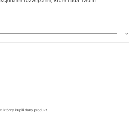
unkcjonalne rozwiązanie, które nada Twoim
 którzy kupili dany produkt.