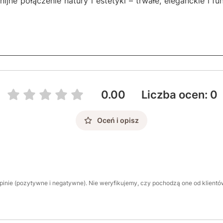
ijne połączenie natury i estetyki – trwałe, eleganckie i f
0.00
Liczba ocen: 0
Oceń i opisz
inie (pozytywne i negatywne). Nie weryfikujemy, czy pochodzą one od klientów,