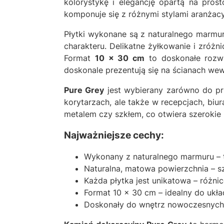
kolorystykę i elegancję opartą na pros
komponuje się z różnymi stylami aranżacy
Płytki wykonane są z naturalnego marmuru
charakteru. Delikatne żyłkowanie i zróżn
Format
10 × 30 cm
to doskonałe rozwi
doskonale prezentują się na ścianach we
Pure Grey
jest wybierany zarówno do prz
korytarzach, ale także w recepcjach, biu
metalem czy szkłem, co otwiera szerokie 
Najważniejsze cechy:
Wykonany z naturalnego marmuru – 
Naturalna, matowa powierzchnia – s
Każda płytka jest unikatowa – różnic
Format 10 × 30 cm – idealny do ukł
Doskonały do wnętrz nowoczesnych 