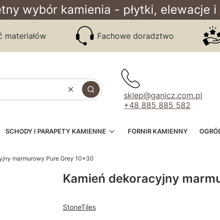
tny wybór kamienia - płytki, elewacje i
ć materiałów
Fachowe doradztwo
Wyczyść
Szukaj
sklep@ganicz.com.pl
+48 885 885 582
SCHODY I PARAPETY KAMIENNE
FORNIR KAMIENNY
OGRÓ
yjny marmurowy Pure Grey 10x30
Kamień dekoracyjny marmu
StoneTiles