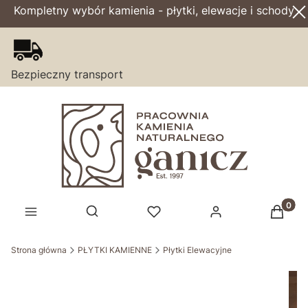
Kompletny wybór kamienia - płytki, elewacje i schody
Bezpieczny transport
Produk
Otwórz wyszukiwarkę
Strona główna
PŁYTKI KAMIENNE
Płytki Elewacyjne