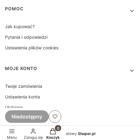
POMOC
Jak kupować?
Pytania i odpowiedzi
Ustawienia plików cookies
MOJE KONTO
Twoje zamówienia
Ustawienia konta
Ulubione
Niedostępny
Produkty w koszyku: 0. Zobacz szczeg
Sklep internetowy
Shoper.pl
Menu
Zaloguj się
Koszyk