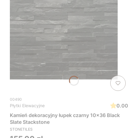
00490
0.00
Płytki Elewacyjne
Kamień dekoracyjny łupek czarny 10x36 Black
Slate Stackstone
STONETILES
Cena