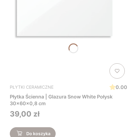
0.00
PŁYTKI CERAMICZNE
Płytka Ścienna | Glazura Snow White Połysk
30x60x0,8 cm
Cena
39,00 zł
Do koszyka