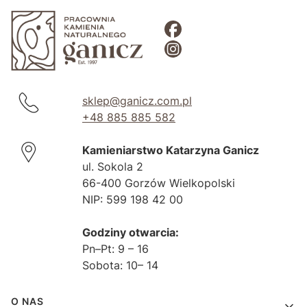
sklep@ganicz.com.pl
+48 885 885 582
Kamieniarstwo Katarzyna Ganicz
ul. Sokola 2
66-400 Gorzów Wielkopolski
NIP: 599 198 42 00
Godziny otwarcia:
Pn–Pt: 9 – 16
Sobota: 10– 14
Linki w stopce
O NAS