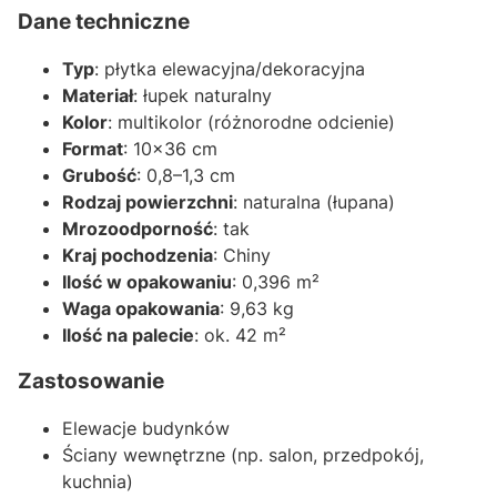
Dane techniczne
Typ
: płytka elewacyjna/dekoracyjna
Materiał
: łupek naturalny
Kolor
: multikolor (różnorodne odcienie)
Format
: 10×36 cm
Grubość
: 0,8–1,3 cm
Rodzaj powierzchni
: naturalna (łupana)
Mrozoodporność
: tak
Kraj pochodzenia
: Chiny
Ilość w opakowaniu
: 0,396 m²
Waga opakowania
: 9,63 kg
Ilość na palecie
: ok. 42 m²
Zastosowanie
Elewacje budynków
Ściany wewnętrzne (np. salon, przedpokój,
kuchnia)