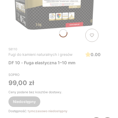
58110
0.00
Fugi do kamieni naturalnych i gresów
DF 10 - Fuga elastyczna 1–10 mm
SOPRO
Cena
99,00 zł
Ceny podane bez kosztów dostawy.
Niedostępny
Dostępność:
tymczasowo niedostępny