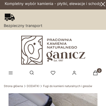
Kompletny wybór kamienia - płytki, elewacje i schody
Bezpieczny transport
Produk
Otwórz wyszukiwarkę
Strona główna
DODATKI
Fugi do kamieni naturalnych i gresów