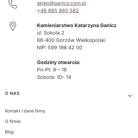
sklep@ganicz.com.pl
+48 885 885 582
Kamieniarstwo Katarzyna Ganicz
ul. Sokola 2
66-400 Gorzów Wielkopolski
NIP: 599 198 42 00
Godziny otwarcia:
Pn–Pt: 9 – 16
Sobota: 10– 14
Linki w stopce
O NAS
Kontakt i dane firmy
O firmie
Blog