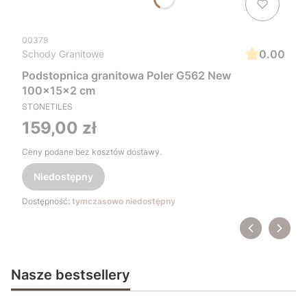
00379
0.00
Schody Granitowe
Podstopnica granitowa Poler G562 New
100x15x2 cm
STONETILES
Cena
159,00 zł
Ceny podane bez kosztów dostawy.
Niedostępny
Dostępność:
tymczasowo niedostępny
Nasze bestsellery