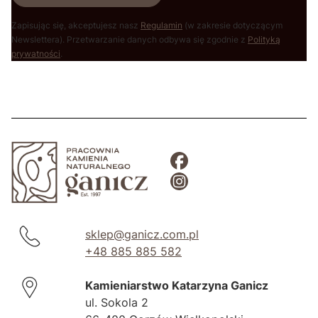
Zapisując się, akceptujesz nasz
Regulamin
(w zakresie dotyczącym
Newslettera). Przetwarzanie danych odbywa się zgodnie z
Polityką
prywatności
.
sklep@ganicz.com.pl
+48 885 885 582
Kamieniarstwo Katarzyna Ganicz
ul. Sokola 2