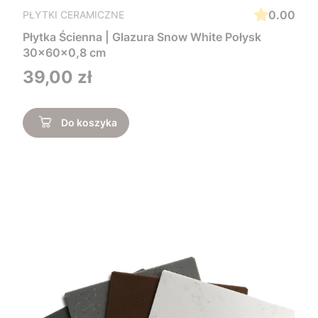
0.00
PŁYTKI CERAMICZNE
Płytka Ścienna | Glazura Snow White Połysk
30x60x0,8 cm
Cena
39,00 zł
Do koszyka