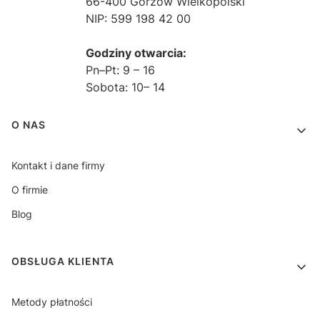
66-400 Gorzów Wielkopolski
NIP: 599 198 42 00
Godziny otwarcia:
Pn–Pt: 9 – 16
Sobota: 10– 14
Linki w stopce
O NAS
Kontakt i dane firmy
O firmie
Blog
OBSŁUGA KLIENTA
Metody płatności