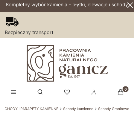
Kompletny wybór kamienia - płytki, elewacje i schody
Bezpieczny transport
Produk
Otwórz wyszukiwarkę
SCHODY I PARAPETY KAMIENNE
Schody kamienne
Schody Granitowe