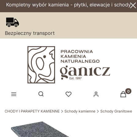
Kompletny wybór kamienia - płytki, elewacje i schody
Bezpieczny transport
Produk
Otwórz wyszukiwarkę
SCHODY I PARAPETY KAMIENNE
Schody kamienne
Schody Granitowe