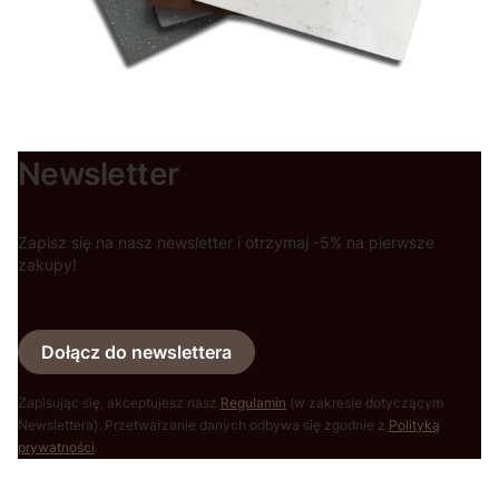
Newsletter
Zapisz się na nasz newsletter i otrzymaj -5% na pierwsze
zakupy!
Dołącz do newslettera
Zapisując się, akceptujesz nasz
Regulamin
(w zakresie dotyczącym
Newslettera). Przetwarzanie danych odbywa się zgodnie z
Polityką
prywatności
.