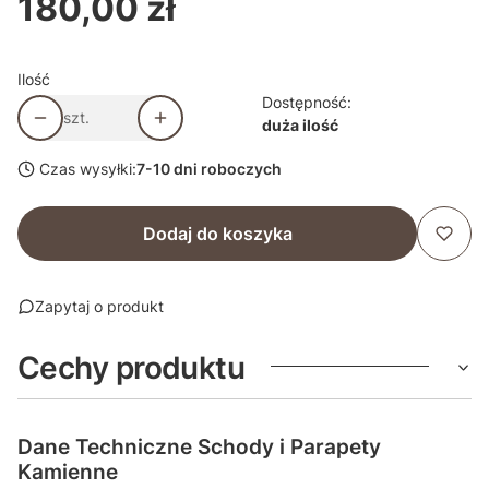
180,00 zł
Cena
Ilość
Dostępność:
szt.
duża ilość
Czas wysyłki:
7-10 dni roboczych
Dodaj do koszyka
Zapytaj o produkt
Cechy produktu
Dane Techniczne Schody i Parapety
Kamienne