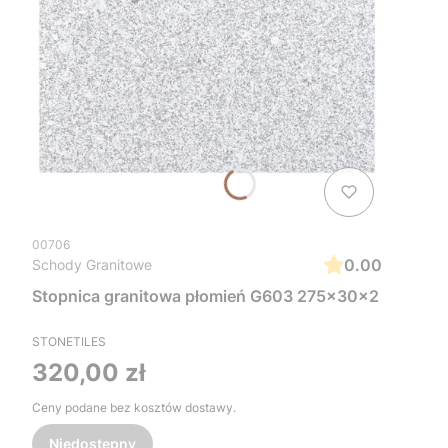
00706
0.00
Schody Granitowe
Stopnica granitowa płomień G603 275x30x2
STONETILES
Cena
320,00 zł
Ceny podane bez kosztów dostawy.
Niedostępny