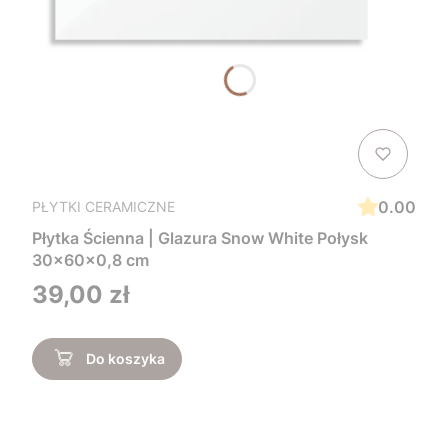
0.00
PŁYTKI CERAMICZNE
Płytka Ścienna | Glazura Snow White Połysk
30x60x0,8 cm
Cena
39,00 zł
Do koszyka