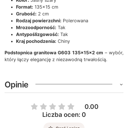
Kolor:
Jasny szary
Format:
135x15 cm
Grubość:
2 cm
Rodzaj powierzchni:
Polerowana
Mrozoodporność:
Tak
Antypoślizgowość:
Tak
Kraj pochodzenia:
Chiny
Podstopnica granitowa G603 135x15x2 cm
– wybór,
który łączy elegancję z niezawodną trwałością.
Opinie
0.00
Liczba ocen: 0