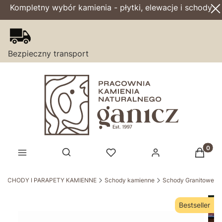
Kompletny wybór kamienia - płytki, elewacje i schody
Bezpieczny transport
Produk
Otwórz wyszukiwarkę
SCHODY I PARAPETY KAMIENNE
Schody kamienne
Schody Granitowe
Bestseller