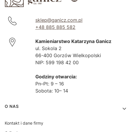
sklep@ganicz.com.pl
+48 885 885 582
Kamieniarstwo Katarzyna Ganicz
ul. Sokola 2
66-400 Gorzów Wielkopolski
NIP: 599 198 42 00
Godziny otwarcia:
Pn–Pt: 9 – 16
Sobota: 10– 14
Linki w stopce
O NAS
Kontakt i dane firmy