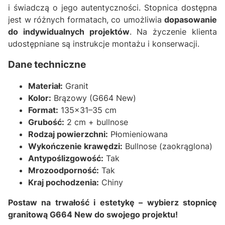
i świadczą o jego autentyczności. Stopnica dostępna
jest w różnych formatach, co umożliwia
dopasowanie
do indywidualnych projektów
. Na życzenie klienta
udostępniane są instrukcje montażu i konserwacji.
Dane techniczne
Materiał:
Granit
Kolor:
Brązowy (G664 New)
Format:
135x31–35 cm
Grubość:
2 cm + bullnose
Rodzaj powierzchni:
Płomieniowana
Wykończenie krawędzi:
Bullnose (zaokrąglona)
Antypoślizgowość:
Tak
Mrozoodporność:
Tak
Kraj pochodzenia:
Chiny
Postaw na trwałość i estetykę – wybierz stopnicę
granitową G664 New do swojego projektu!