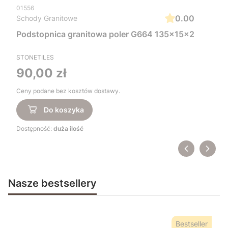
01556
0.00
Schody Granitowe
Podstopnica granitowa poler G664 135x15x2
STONETILES
Cena
90,00 zł
Ceny podane bez kosztów dostawy.
Do koszyka
Dostępność:
duża ilość
Nasze bestsellery
Bestseller