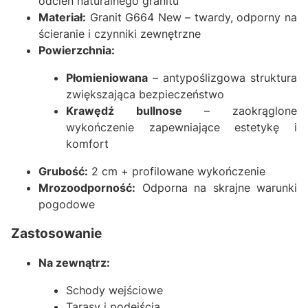
odcień naturalnego granitu
Materiał:
Granit G664 New – twardy, odporny na
ścieranie i czynniki zewnętrzne
Powierzchnia:
Płomieniowana
– antypoślizgowa struktura
zwiększająca bezpieczeństwo
Krawędź bullnose
– zaokrąglone
wykończenie zapewniające estetykę i
komfort
Grubość:
2 cm + profilowane wykończenie
Mrozoodporność:
Odporna na skrajne warunki
pogodowe
Zastosowanie
Na zewnątrz:
Schody wejściowe
Tarasy i podejścia