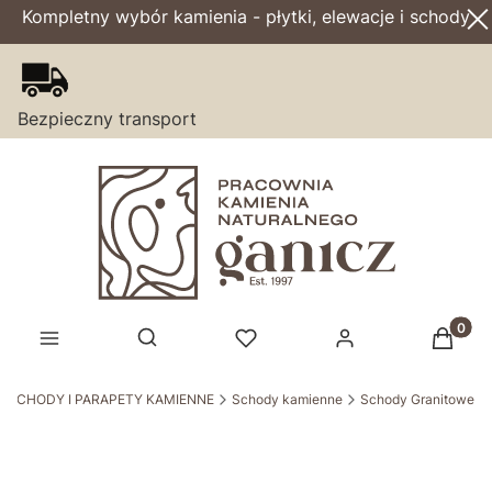
Kompletny wybór kamienia - płytki, elewacje i schody
Bezpieczny transport
Produk
Otwórz wyszukiwarkę
SCHODY I PARAPETY KAMIENNE
Schody kamienne
Schody Granitowe