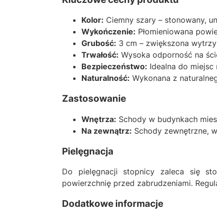
Kolor:
Ciemny szary – stonowany, uni
Wykończenie:
Płomieniowana powie
Grubość:
3 cm – zwiększona wytrzy
Trwałość:
Wysoka odporność na ścier
Bezpieczeństwo:
Idealna do miejsc
Naturalność:
Wykonana z naturalnego
Zastosowanie
Wnętrza:
Schody w budynkach miesz
Na zewnątrz:
Schody zewnętrzne, wej
Pielęgnacja
Do pielęgnacji stopnicy zaleca się s
powierzchnię przed zabrudzeniami. Regula
Dodatkowe informacje