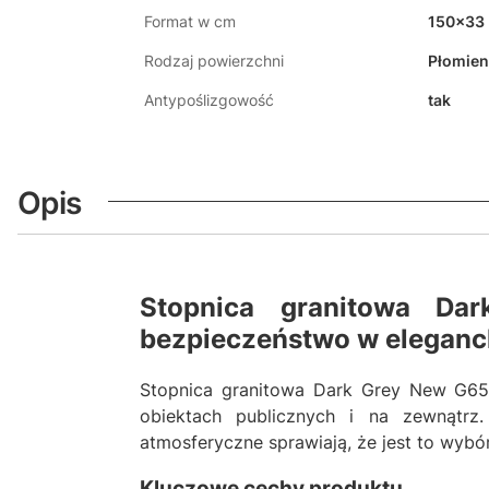
Format w cm
150x33
Rodzaj powierzchni
Płomie
Antypoślizgowość
tak
Opis
Stopnica granitowa D
bezpieczeństwo w eleganck
Stopnica granitowa Dark Grey New G6
obiektach publicznych i na zewnątrz
atmosferyczne sprawiają, że jest to wybór
Kluczowe cechy produktu