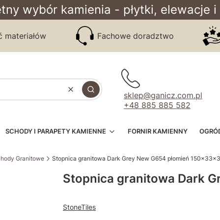
tny wybór kamienia - płytki, elewacje i
ć materiałów
Fachowe doradztwo
Wyczyść
Szukaj
sklep@ganicz.com.pl
+48 885 885 582
SCHODY I PARAPETY KAMIENNE
FORNIR KAMIENNY
OGRÓ
hody Granitowe
Stopnica granitowa Dark Grey New G654 płomień 150x33x
Stopnica granitowa Dark 
StoneTiles