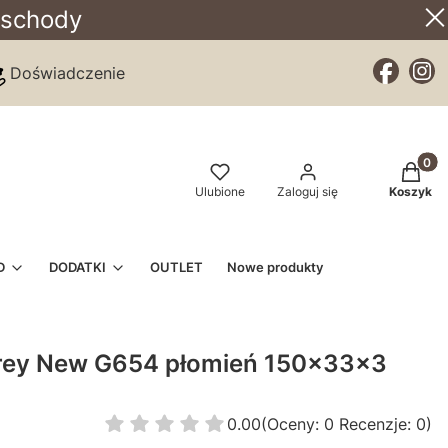
 schody
Doświadczenie
Produkt
Ulubione
Zaloguj się
Koszyk
D
DODATKI
OUTLET
Nowe produkty
3
Grey New G654 płomień 150x33x3
0.00
(Oceny: 0 Recenzje: 0)