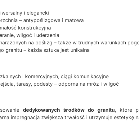
wersalny i elegancki
rzchnia – antypoślizgowa i matowa
małość konstrukcyjna
anie, wilgoć i uderzenia
 narażonych na poślizg – także w trudnych warunkach po
 granitu – każda sztuka jest unikalna
kalnych i komercyjnych, ciągi komunikacyjne
ścia, tarasy, podesty – odporna na mróz i wilgoć
tosowanie
dedykowanych środków do granitu
, które p
rna impregnacja zwiększa trwałość i utrzymuje estetykę na