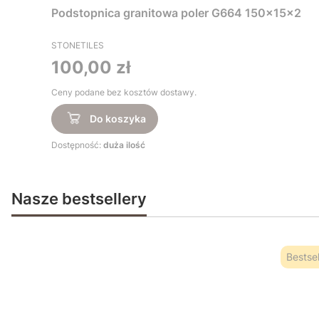
Podstopnica granitowa poler G664 150x15x2
STONETILES
Cena
100,00 zł
Ceny podane bez kosztów dostawy.
Do koszyka
Dostępność:
duża ilość
Nasze bestsellery
Bestsel