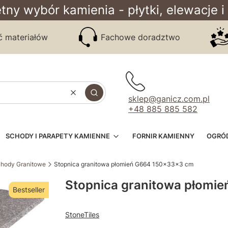
tny wybór kamienia - płytki, elewacje i
ć materiałów
Fachowe doradztwo
Wyczyść
Szukaj
sklep@ganicz.com.pl
+48 885 885 582
SCHODY I PARAPETY KAMIENNE
FORNIR KAMIENNY
OGRÓ
hody Granitowe
Stopnica granitowa płomień G664 150x33x3 cm
Stopnica granitowa płomi
Bestseller
StoneTiles