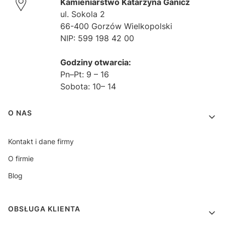
Kamieniarstwo Katarzyna Ganicz
ul. Sokola 2
66-400 Gorzów Wielkopolski
NIP: 599 198 42 00
Godziny otwarcia:
Pn–Pt: 9 – 16
Sobota: 10– 14
Linki w stopce
O NAS
Kontakt i dane firmy
O firmie
Blog
OBSŁUGA KLIENTA