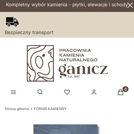
Kompletny wybór kamienia - płytki, elewacje i schody
Bezpieczny transport
Produk
Otwórz wyszukiwarkę
Strona główna
FORNIR KAMIENNY