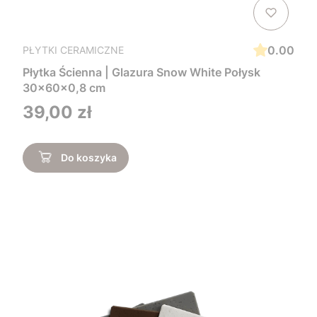
0.00
PŁYTKI CERAMICZNE
Płytka Ścienna | Glazura Snow White Połysk
30x60x0,8 cm
Cena
39,00 zł
Do koszyka