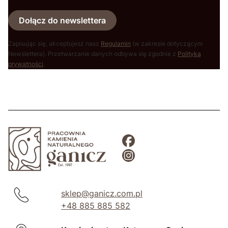
Dołącz do newslettera
Zapisując się, akceptujesz nasz
Regulamin
(w zakresie dotyczącym
Newslettera). Przetwarzanie danych odbywa się zgodnie z
Polityką
prywatności
.
sklep@ganicz.com.pl
+48 885 885 582