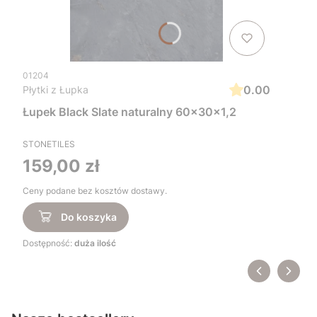
01204
0.00
Płytki z Łupka
Łupek Black Slate naturalny 60x30x1,2
STONETILES
Cena
159,00 zł
Ceny podane bez kosztów dostawy.
Do koszyka
Dostępność:
duża ilość