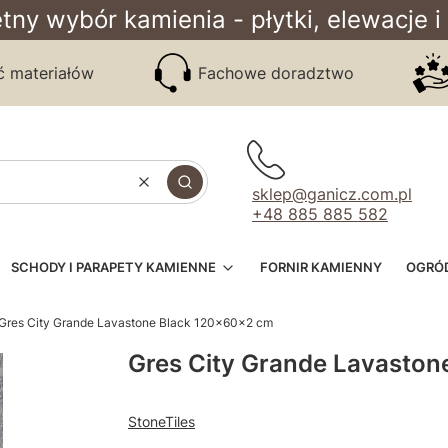
tny wybór kamienia - płytki, elewacje i
ć materiałów
Fachowe doradztwo
Wyczyść
Szukaj
sklep@ganicz.com.pl
+48 885 885 582
SCHODY I PARAPETY KAMIENNE
FORNIR KAMIENNY
OGRÓ
Gres City Grande Lavastone Black 120x60x2 cm
Gres City Grande Lavasto
StoneTiles