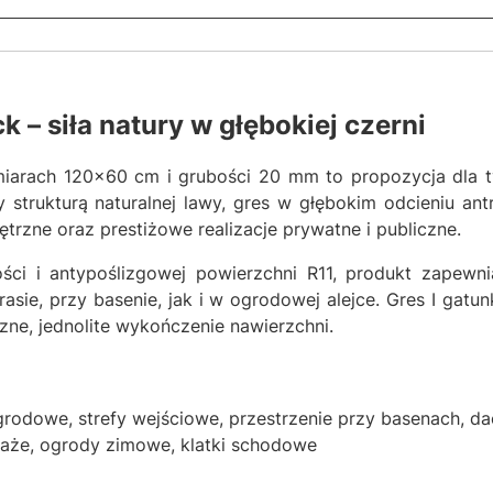
 – siła natury w głębokiej czerni
iarach 120x60 cm i grubości 20 mm to propozycja dla tyc
y strukturą naturalnej lawy, gres w głębokim odcieniu an
trzne oraz prestiżowe realizacje prywatne i publiczne.
ności i antypoślizgowej powierzchni R11, produkt zapew
ie, przy basenie, jak i w ogrodowej alejce. Gres I gat
ne, jednolite wykończenie nawierzchni.
 ogrodowe, strefy wejściowe, przestrzenie przy basenach, 
araże, ogrody zimowe, klatki schodowe