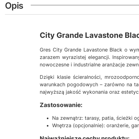
Opis
City Grande Lavastone Black
Gres City Grande Lavastone Black o wym
zarazem wyrazistej elegancji. Inspirowan
nowoczesne i industrialne aranżacje zewnę
Dzięki klasie ścieralności, mrozoodpor
warunkach pogodowych – zarówno na taras
najwyższą jakość wykonania oraz estetycz
Zastosowanie:
Na zewnątrz: tarasy, patia, ścieżki
Wnętrza (opcjonalnie): oranżerie, g
Najważniejsze cechy produktu: