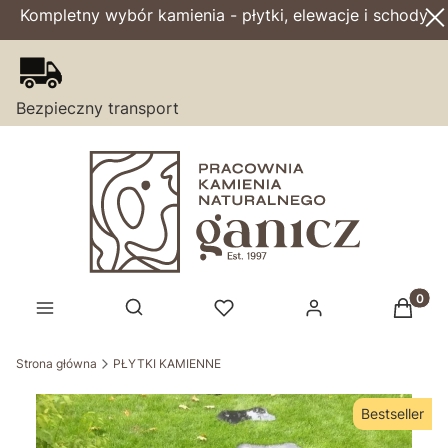
Kompletny wybór kamienia - płytki, elewacje i schody
Bezpieczny transport
Produk
Otwórz wyszukiwarkę
Strona główna
PŁYTKI KAMIENNE
Bestseller