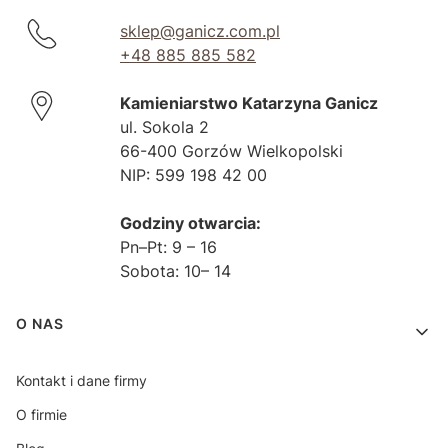
sklep@ganicz.com.pl
+48 885 885 582
Kamieniarstwo Katarzyna Ganicz
ul. Sokola 2
66-400 Gorzów Wielkopolski
NIP: 599 198 42 00
Godziny otwarcia:
Pn–Pt: 9 – 16
Sobota: 10– 14
Linki w stopce
O NAS
Kontakt i dane firmy
O firmie