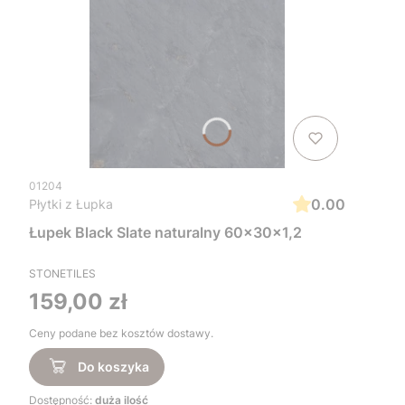
01204
0.00
Płytki z Łupka
Łupek Black Slate naturalny 60x30x1,2
STONETILES
Cena
159,00 zł
Ceny podane bez kosztów dostawy.
Do koszyka
Dostępność:
duża ilość