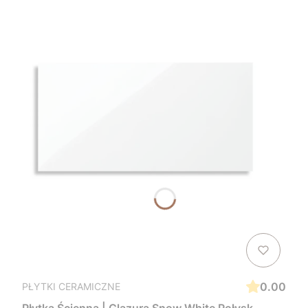
0.00
PŁYTKI CERAMICZNE
Płytka Ścienna | Glazura Snow White Połysk