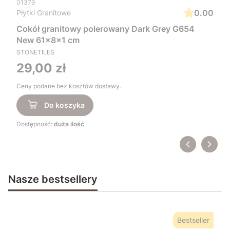
01379
0.00
Płytki Granitowe
Cokół granitowy polerowany Dark Grey G654
New 61x8x1 cm
STONETILES
Cena
29,00 zł
Ceny podane bez kosztów dostawy.
Do koszyka
Dostępność:
duża ilość
Nasze bestsellery
Bestseller