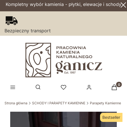
Kompletny wybór kamienia - płytki, elewacje i schody
Bezpieczny transport
Produk
Otwórz wyszukiwarkę
Strona główna
SCHODY I PARAPETY KAMIENNE
Parapety Kamienne
Bestseller