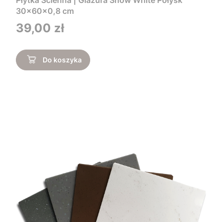
30x60x0,8 cm
Cena
39,00 zł
Do koszyka