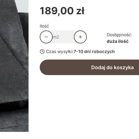
189,00 zł
Cena
Ilość
Dostępność:
m2
duża ilość
Czas wysyłki:
7-10 dni roboczych
Dodaj do koszyka