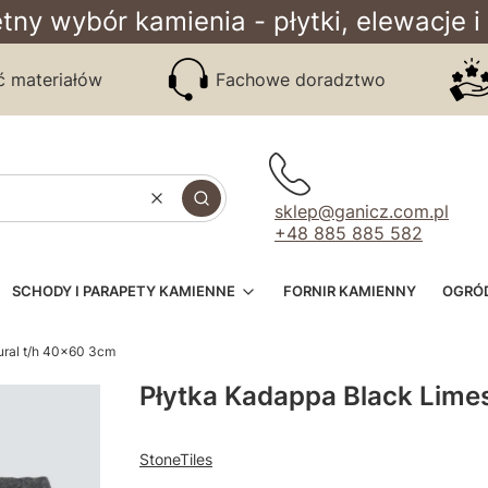
tny wybór kamienia - płytki, elewacje i
ć materiałów
Fachowe doradztwo
Wyczyść
Szukaj
sklep@ganicz.com.pl
+48 885 885 582
SCHODY I PARAPETY KAMIENNE
FORNIR KAMIENNY
OGRÓ
ural t/h 40x60 3cm
Płytka Kadappa Black Lime
StoneTiles