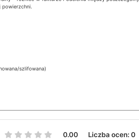
j powierzchni.
nowana/szlifowana)
0.00
Liczba ocen: 0