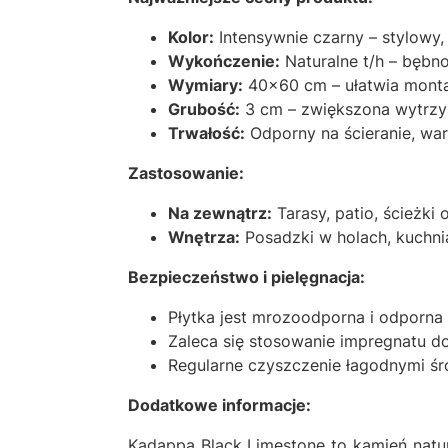
Kolor:
Intensywnie czarny – stylowy
Wykończenie:
Naturalne t/h – bębno
Wymiary:
40x60 cm – ułatwia monta
Grubość:
3 cm – zwiększona wytrzym
Trwałość:
Odporny na ścieranie, wa
Zastosowanie:
Na zewnątrz:
Tarasy, patio, ścieżki
Wnętrza:
Posadzki w holach, kuchnia
Bezpieczeństwo i pielęgnacja:
Płytka jest mrozoodporna i odporn
Zaleca się stosowanie impregnatu d
Regularne czyszczenie łagodnymi śro
Dodatkowe informacje:
Kadappa Black Limestone to kamień natur