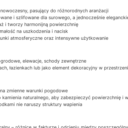
, nowoczesny, pasujący do różnorodnych aranżacji
wane i szlifowane dla surowego, a jednocześnie elegancki
ż i tworzy harmonijną powierzchnię
ałość na uszkodzenia i nacisk
runki atmosferyczne oraz intensywne użytkowanie
 ogrodowe, elewacje, schody zewnętrzne
ch, łazienkach lub jako element dekoracyjny w przestrzen
a na zmienne warunki pogodowe
o kamienia naturalnego, aby zabezpieczyć powierzchnię i 
dkami nie naruszy struktury wapienia
alny – różnice w fakturze i odcieniu między poszczególny