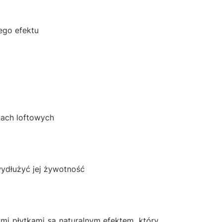
ego efektu
iach loftowych
wydłużyć jej żywotność
mi płytkami są naturalnym efektem, który