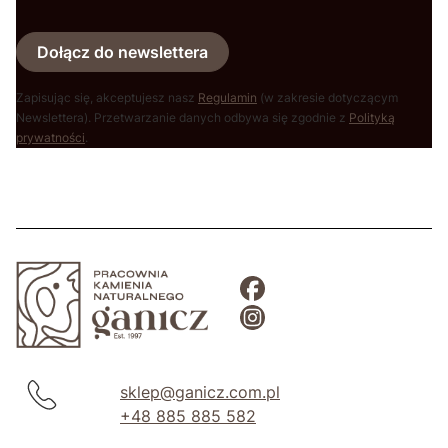
Dołącz do newslettera
Zapisując się, akceptujesz nasz
Regulamin
(w zakresie dotyczącym
Newslettera). Przetwarzanie danych odbywa się zgodnie z
Polityką
prywatności
.
sklep@ganicz.com.pl
+48 885 885 582