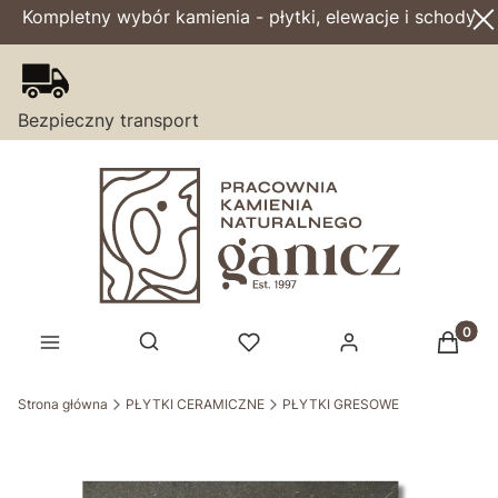
Kompletny wybór kamienia - płytki, elewacje i schody
Bezpieczny transport
Produk
Otwórz wyszukiwarkę
Strona główna
PŁYTKI CERAMICZNE
PŁYTKI GRESOWE