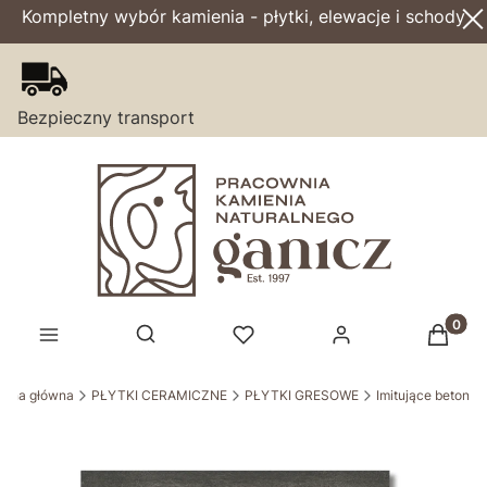
Kompletny wybór kamienia - płytki, elewacje i schody
Bezpieczny transport
Produk
Otwórz wyszukiwarkę
rona główna
PŁYTKI CERAMICZNE
PŁYTKI GRESOWE
Imitujące beton