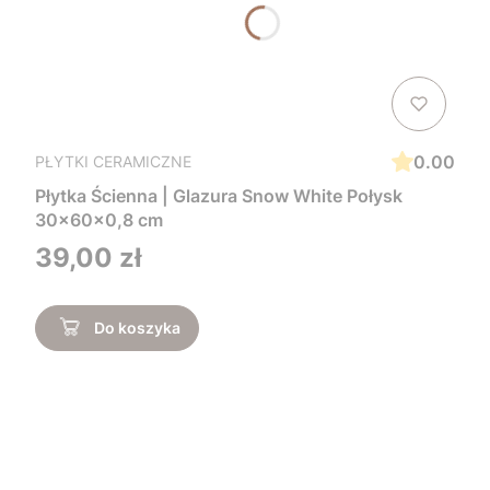
0.00
PŁYTKI CERAMICZNE
Płytka Ścienna | Glazura Snow White Połysk
30x60x0,8 cm
Cena
39,00 zł
Do koszyka