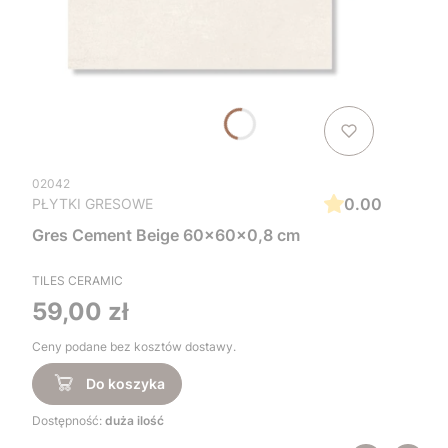
02042
0.00
PŁYTKI GRESOWE
Gres Cement Beige 60x60x0,8 cm
TILES CERAMIC
Cena
59,00 zł
Ceny podane bez kosztów dostawy.
Do koszyka
Dostępność:
duża ilość