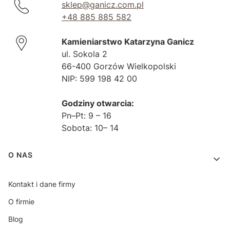
sklep@ganicz.com.pl
+48 885 885 582
Kamieniarstwo Katarzyna Ganicz
ul. Sokola 2
66-400 Gorzów Wielkopolski
NIP: 599 198 42 00
Godziny otwarcia:
Pn–Pt: 9 – 16
Sobota: 10– 14
Linki w stopce
O NAS
Kontakt i dane firmy
O firmie
Blog