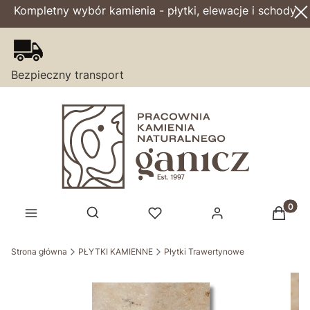
Kompletny wybór kamienia - płytki, elewacje i schody
Bezpieczny transport
Produk
Otwórz wyszukiwarkę
Strona główna
PŁYTKI KAMIENNE
Płytki Trawertynowe