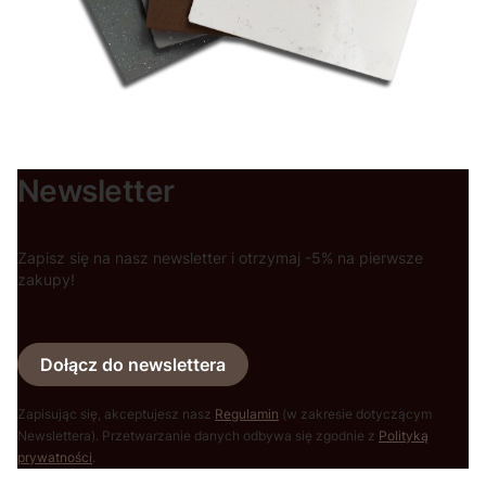
Newsletter
Zapisz się na nasz newsletter i otrzymaj -5% na pierwsze
zakupy!
Dołącz do newslettera
Zapisując się, akceptujesz nasz
Regulamin
(w zakresie dotyczącym
Newslettera). Przetwarzanie danych odbywa się zgodnie z
Polityką
prywatności
.