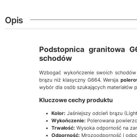
Opis
Podstopnica granitowa G
schodów
Wzbogać wykończenie swoich schodó
brązu niż klasyczny G664. Wersja
poler
wybór dla osób szukających materiałów p
Kluczowe cechy produktu
Kolor:
Jaśniejszy odcień brązu (Light
Wykończenie:
Polerowana powierzchn
Trwałość:
Wysoka odporność na zary
Odporność:
Mrozoodporność i odpor