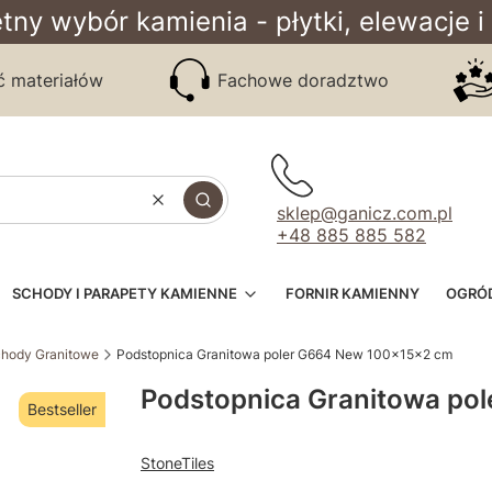
tny wybór kamienia - płytki, elewacje i
ć materiałów
Fachowe doradztwo
Wyczyść
Szukaj
sklep@ganicz.com.pl
+48 885 885 582
SCHODY I PARAPETY KAMIENNE
FORNIR KAMIENNY
OGRÓ
hody Granitowe
Podstopnica Granitowa poler G664 New 100x15x2 cm
Podstopnica Granitowa po
Bestseller
StoneTiles