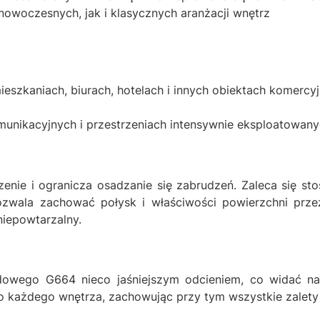
owoczesnych, jak i klasycznych aranżacji wnętrz
zkaniach, biurach, hotelach i innych obiektach komercy
munikacyjnych i przestrzeniach intensywnie eksploatowan
enie i ogranicza osadzanie się zabrudzeń. Zaleca się s
ozwala zachować połysk i właściwości powierzchni przez 
niepowtarzalny.
dowego G664 nieco jaśniejszym odcieniem, co widać na
 każdego wnętrza, zachowując przy tym wszystkie zalety 