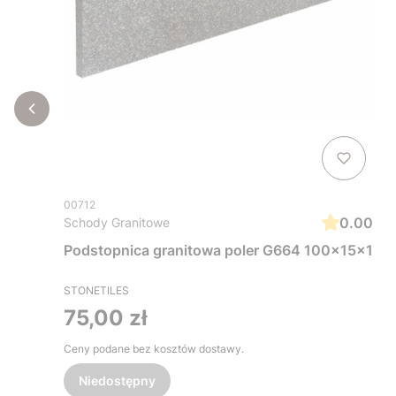
00712
0.00
Schody Granitowe
Podstopnica granitowa poler G664 100x15x1
STONETILES
Cena
75,00 zł
Ceny podane bez kosztów dostawy.
Niedostępny