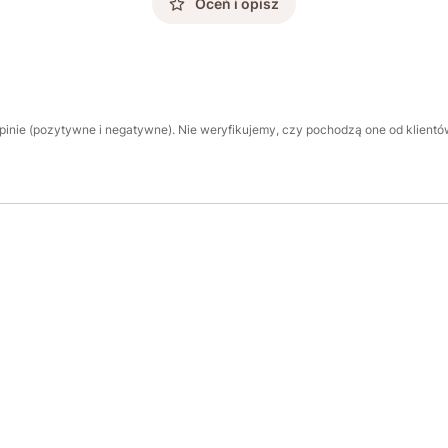
Oceń i opisz
inie (pozytywne i negatywne). Nie weryfikujemy, czy pochodzą one od klientów,