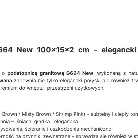
664 New 100x15x2 cm – elegancki 
w o
podstopnicę granitową G664 New
, wykonaną z natu
owana
zapewnia nie tylko elegancki połysk, ale również trw
remium do wnętrz i przestrzeni użytkowych.
 Brown / Misty Brown / Shrimp Pink) – subtelny i ciepły ton
ia – lśniąca, gładka i elegancka
sowania, ścieranie i uszkodzenia mechaniczne
ność na czynniki zewnętrzne – sprawdza się również w s