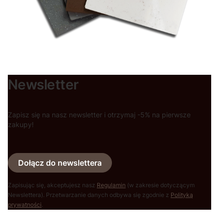
Newsletter
Zapisz się na nasz newsletter i otrzymaj -5% na pierwsze
zakupy!
Dołącz do newslettera
Zapisując się, akceptujesz nasz
Regulamin
(w zakresie dotyczącym
Newslettera). Przetwarzanie danych odbywa się zgodnie z
Polityką
prywatności
.