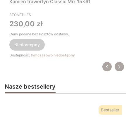
Kamień trawertyn Classic Mix 15x61
STONETILES
Cena
230,00 zł
Ceny podane bez kosztów dostawy.
Niedostępny
Dostępność:
tymczasowo niedostępny
Nasze bestsellery
Bestseller