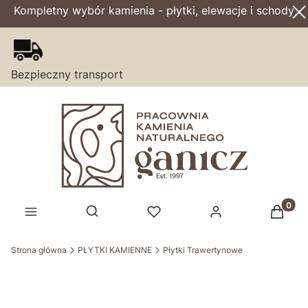
Kompletny wybór kamienia - płytki, elewacje i schody
Bezpieczny transport
Produk
Otwórz wyszukiwarkę
Strona główna
PŁYTKI KAMIENNE
Płytki Trawertynowe