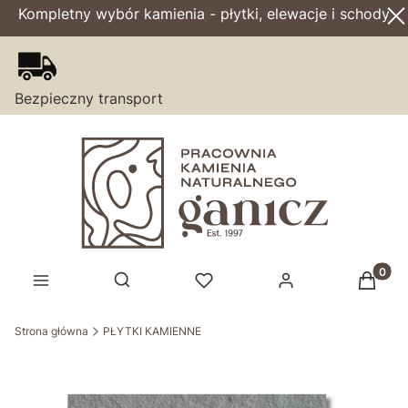
Kompletny wybór kamienia - płytki, elewacje i schody
Bezpieczny transport
Produk
Otwórz wyszukiwarkę
Strona główna
PŁYTKI KAMIENNE