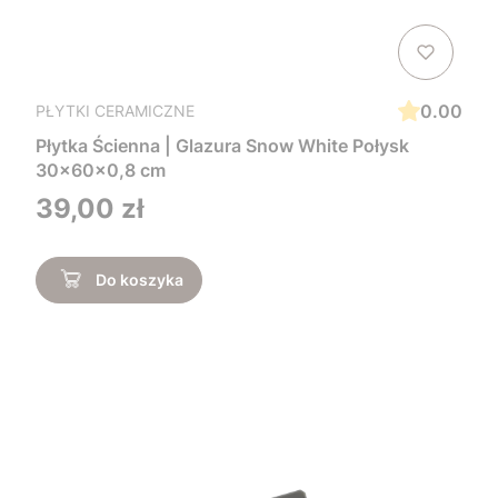
0.00
PŁYTKI CERAMICZNE
Płytka Ścienna | Glazura Snow White Połysk
30x60x0,8 cm
Cena
39,00 zł
Do koszyka