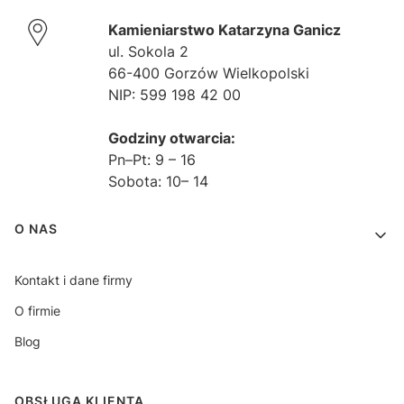
Kamieniarstwo Katarzyna Ganicz
ul. Sokola 2
66-400 Gorzów Wielkopolski
NIP: 599 198 42 00
Godziny otwarcia:
Pn–Pt: 9 – 16
Sobota: 10– 14
Linki w stopce
O NAS
Kontakt i dane firmy
O firmie
Blog
OBSŁUGA KLIENTA