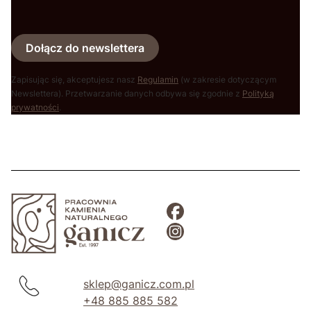
Dołącz do newslettera
Zapisując się, akceptujesz nasz
Regulamin
(w zakresie dotyczącym
Newslettera). Przetwarzanie danych odbywa się zgodnie z
Polityką
prywatności
.
sklep@ganicz.com.pl
+48 885 885 582