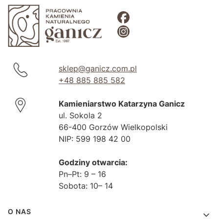
sklep@ganicz.com.pl
+48 885 885 582
Kamieniarstwo Katarzyna Ganicz
ul. Sokola 2
66-400 Gorzów Wielkopolski
NIP: 599 198 42 00
Godziny otwarcia:
Pn–Pt: 9 – 16
Sobota: 10– 14
Linki w stopce
O NAS