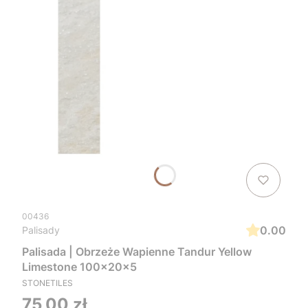
00436
0.00
Palisady
Palisada | Obrzeże Wapienne Tandur Yellow
Limestone 100x20x5
STONETILES
Cena
75,00 zł