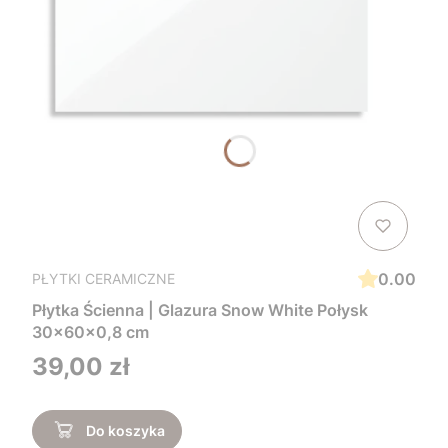
0.00
PŁYTKI CERAMICZNE
Płytka Ścienna | Glazura Snow White Połysk
30x60x0,8 cm
Cena
39,00 zł
Do koszyka