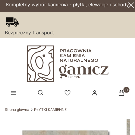
Kompletny wybór kamienia - płytki, elewacje i schody
Bezpieczny transport
Produk
Otwórz wyszukiwarkę
Strona główna
PŁYTKI KAMIENNE